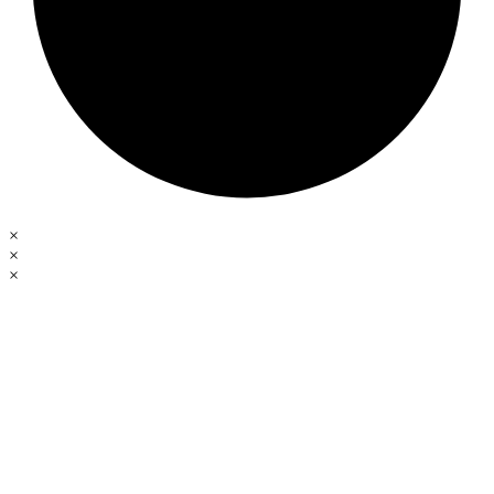
×
×
×