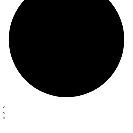
×
×
×