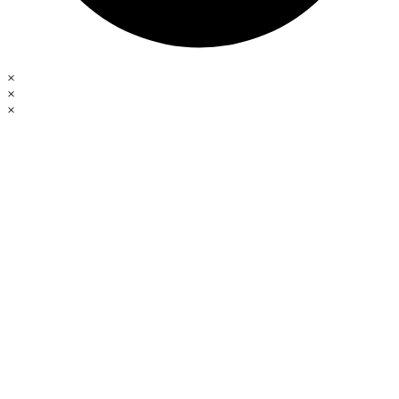
×
×
×