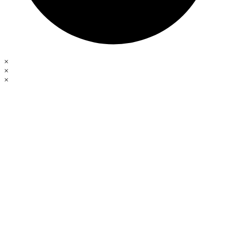
×
×
×