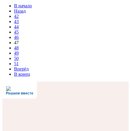
В начало
Назад
42
43
44
45
46
47
48
49
50
51
Вперёд
В конец
Решаем вместе