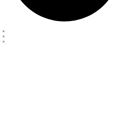
×
×
×