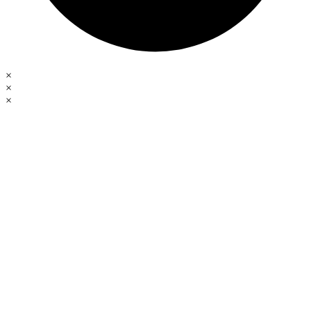
×
×
×